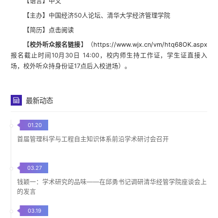
【语言】中文
【主办】中国经济50人论坛、清华大学经济管理学院
【简历】
点击阅读
【
校外听众报名链接
】（
https://www.wjx.cn/vm/htq68OK.aspx
报名截止时间10月30日 14:00，校内师生持工作证，学生证直接入
场，校外听众持身份证17点后入校进场）。
最新动态
01.20
首届管理科学与工程自主知识体系前沿学术研讨会召开
03.27
钱颖一：学术研究的品味——在邱勇书记调研清华经管学院座谈会上
的发言
03.19