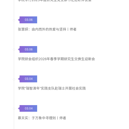
03.06
张慧妍：由内而外的热爱与坚持丨师者
03.06
学院研会组织2026年春季学期研究生交换生迎新会
03.04
学院“瑞智清年”实践支队赴瑞士开展社会实践
03.04
慕天实：于万象中寻理则丨师者