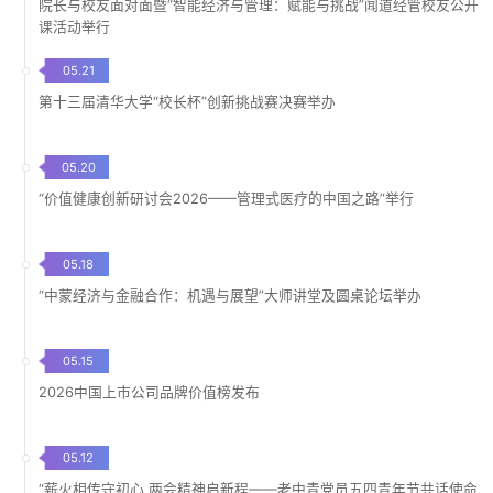
院长与校友面对面暨“智能经济与管理：赋能与挑战”闻道经管校友公开
课活动举行
05.21
第十三届清华大学“校长杯”创新挑战赛决赛举办
05.20
“价值健康创新研讨会2026——管理式医疗的中国之路”举行
05.18
“中蒙经济与金融合作：机遇与展望”大师讲堂及圆桌论坛举办
05.15
2026中国上市公司品牌价值榜发布
05.12
“薪火相传守初心 两会精神启新程——老中青党员五四青年节共话使命