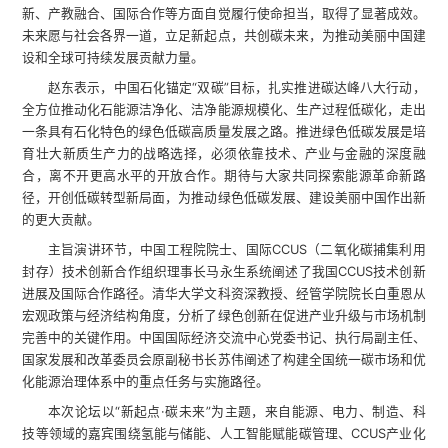
新、产教融合、国际合作等方面自觉履行使命担当，取得了显著成效。
未来愿与社会各界一道，立足新起点，共创碳未来，为推动美丽中国建
设和全球可持续发展贡献力量。
赵东表示，中国石化锚定“双碳”目标，扎实推进碳达峰八大行动，
全方位推动化石能源洁净化、洁净能源规模化、生产过程低碳化，走出
一条具有石化特色的绿色低碳高质量发展之路。推进绿色低碳发展是培
育壮大新质生产力的战略选择，必须依靠技术、产业与金融的深度融
合，离不开更高水平的开放合作。期待与大家共同探索能源革命新路
径，开创低碳转型新局面，为推动绿色低碳发展、建设美丽中国作出新
的更大贡献。
主旨演讲环节，中国工程院院士、国际CCUS（二氧化碳捕集利用
封存）技术创新合作组织理事长马永生系统阐述了我国CCUS技术创新
进展及国际合作路径。清华大学文科资深教授、经管学院院长白重恩从
宏观政策与经济结构角度，分析了绿色创新在促进产业升级与市场机制
完善中的关键作用。中国国际经济交流中心党委书记、执行局副主任、
国家发展和改革委员会原副秘书长苏伟阐述了构建全国统一碳市场和优
化能源治理体系中的重点任务与实施路径。
本次论坛以“新起点·碳未来”为主题，来自能源、电力、制造、科
技等领域的嘉宾围绕氢能与储能、人工智能赋能碳管理、CCUS产业化